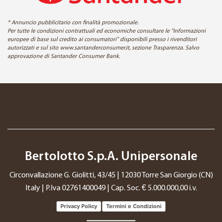
* Annuncio pubblicitario con finalità promozionale.
Per tutte le condizioni contrattuali ed economiche consultare le "Informazioni
europee di base sul credito ai consumatori" disponibili presso i rivenditori
autorizzati e sul sito www.santanderconsumer.it, sezione Trasparenza. Salvo
approvazione di Santander Consumer Bank.
Bertolotto S.p.A. Unipersonale
Circonvallazione G. Giolitti, 43/45 | 12030 Torre San Giorgio (CN)
Italy | P.Iva 02761400049 | Cap. Soc. € 5.000.000,00 i.v.
Privacy Policy
Termini e Condizioni