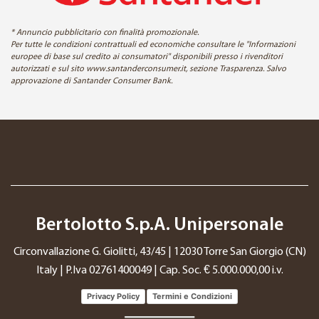
* Annuncio pubblicitario con finalità promozionale.
Per tutte le condizioni contrattuali ed economiche consultare le "Informazioni
europee di base sul credito ai consumatori" disponibili presso i rivenditori
autorizzati e sul sito www.santanderconsumer.it, sezione Trasparenza. Salvo
approvazione di Santander Consumer Bank.
Bertolotto S.p.A. Unipersonale
Circonvallazione G. Giolitti, 43/45 | 12030 Torre San Giorgio (CN)
Italy | P.Iva 02761400049 | Cap. Soc. € 5.000.000,00 i.v.
Privacy Policy
Termini e Condizioni