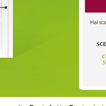
Hai sca
SCE
C