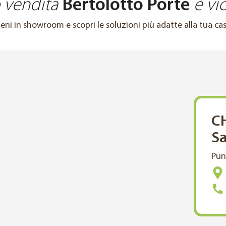
o vendita
Bertolotto Porte
è vic
ieni in showroom e scopri le soluzioni più adatte alla tua cas
C
S
Pun