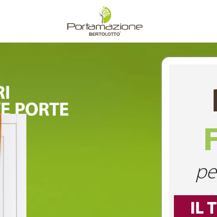
pe
IL 