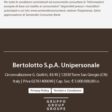
Per tutte le condizioni contrattuali ed economiche consultare le "Informazioni
europee di base sul credito ai consumatori" disponibili presso i rivenditori
autorizzati e sul sito www.santanderconsumer.it, sezione Trasparenza. Salvo
approvazione di Santander Consumer Bank.
Bertolotto S.p.A. Unipersonale
Circonvallazione G. Giolitti, 43/45 | 12030 Torre San Giorgio (CN)
Italy | P.Iva 02761400049 | Cap. Soc. € 5.000.000,00 i.v.
Privacy Policy
Termini e Condizioni