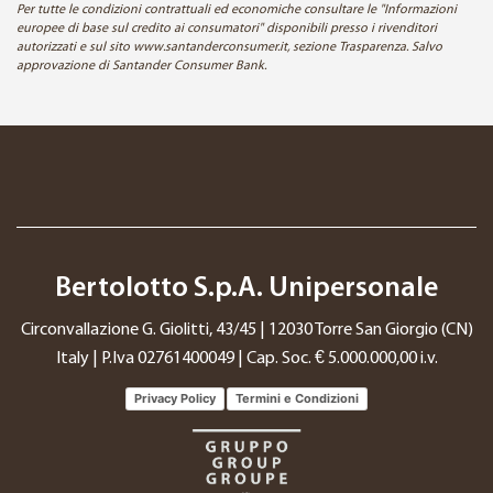
Per tutte le condizioni contrattuali ed economiche consultare le "Informazioni
europee di base sul credito ai consumatori" disponibili presso i rivenditori
autorizzati e sul sito www.santanderconsumer.it, sezione Trasparenza. Salvo
approvazione di Santander Consumer Bank.
Bertolotto S.p.A. Unipersonale
Circonvallazione G. Giolitti, 43/45 | 12030 Torre San Giorgio (CN)
Italy | P.Iva 02761400049 | Cap. Soc. € 5.000.000,00 i.v.
Privacy Policy
Termini e Condizioni