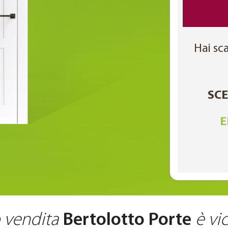
Hai sca
SCE
E
o vendita
Bertolotto Porte
è vic