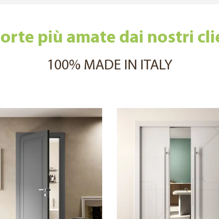
orte più amate dai nostri cli
100% MADE IN ITALY