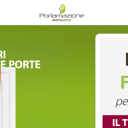
pe
IL 