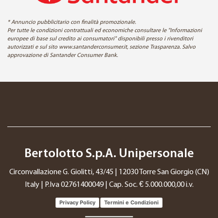
* Annuncio pubblicitario con finalità promozionale.
Per tutte le condizioni contrattuali ed economiche consultare le "Informazioni
europee di base sul credito ai consumatori" disponibili presso i rivenditori
autorizzati e sul sito www.santanderconsumer.it, sezione Trasparenza. Salvo
approvazione di Santander Consumer Bank.
Bertolotto S.p.A. Unipersonale
Circonvallazione G. Giolitti, 43/45 | 12030 Torre San Giorgio (CN)
Italy | P.Iva 02761400049 | Cap. Soc. € 5.000.000,00 i.v.
Privacy Policy
Termini e Condizioni