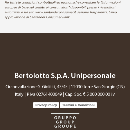
Per tutte le condizioni contrattuali ed economiche consultare le "Informazioni
europee di base sul credito ai consumatori" disponibili presso i rivenditori
autorizzati e sul sito www.santanderconsumer.it, sezione Trasparenza. Salvo
approvazione di Santander Consumer Bank.
Bertolotto S.p.A. Unipersonale
Circonvallazione G. Giolitti, 43/45 | 12030 Torre San Giorgio (CN)
Italy | P.Iva 02761400049 | Cap. Soc. € 5.000.000,00 i.v.
Privacy Policy
Termini e Condizioni