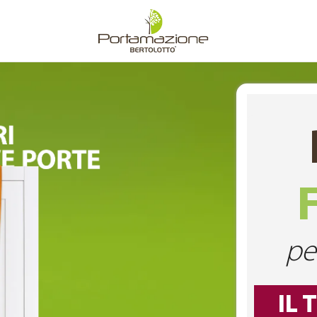
pe
IL 