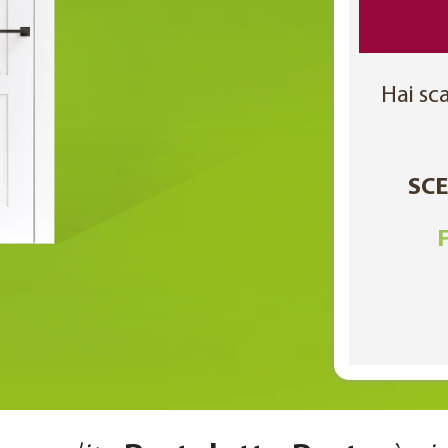
Hai sca
SCE