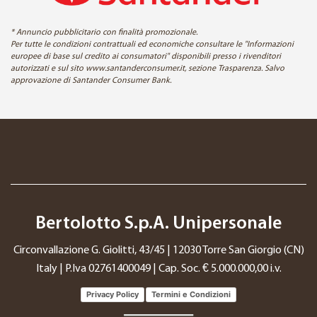
* Annuncio pubblicitario con finalità promozionale.
Per tutte le condizioni contrattuali ed economiche consultare le "Informazioni
europee di base sul credito ai consumatori" disponibili presso i rivenditori
autorizzati e sul sito www.santanderconsumer.it, sezione Trasparenza. Salvo
approvazione di Santander Consumer Bank.
Bertolotto S.p.A. Unipersonale
Circonvallazione G. Giolitti, 43/45 | 12030 Torre San Giorgio (CN)
Italy | P.Iva 02761400049 | Cap. Soc. € 5.000.000,00 i.v.
Privacy Policy
Termini e Condizioni