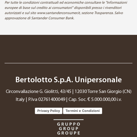
Per tutte le condizioni contrattuali ed economiche consultare le "Informazioni
europee di base sul credito ai consumatori" disponibili presso i rivenditori
autorizzati e sul sito www.santanderconsumer.it, sezione Trasparenza. Salvo
approvazione di Santander Consumer Bank.
Bertolotto S.p.A. Unipersonale
Circonvallazione G. Giolitti, 43/45 | 12030 Torre San Giorgio (CN)
Italy | P.Iva 02761400049 | Cap. Soc. € 5.000.000,00 i.v.
Privacy Policy
Termini e Condizioni