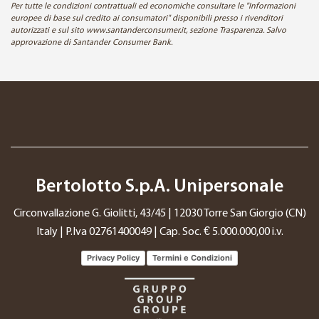
Per tutte le condizioni contrattuali ed economiche consultare le "Informazioni
europee di base sul credito ai consumatori" disponibili presso i rivenditori
autorizzati e sul sito www.santanderconsumer.it, sezione Trasparenza. Salvo
approvazione di Santander Consumer Bank.
Bertolotto S.p.A. Unipersonale
Circonvallazione G. Giolitti, 43/45 | 12030 Torre San Giorgio (CN)
Italy | P.Iva 02761400049 | Cap. Soc. € 5.000.000,00 i.v.
Privacy Policy
Termini e Condizioni