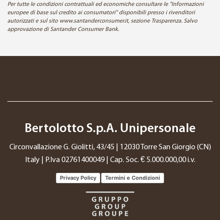
Per tutte le condizioni contrattuali ed economiche consultare le "Informazioni
europee di base sul credito ai consumatori" disponibili presso i rivenditori
autorizzati e sul sito www.santanderconsumer.it, sezione Trasparenza. Salvo
approvazione di Santander Consumer Bank.
Bertolotto S.p.A. Unipersonale
Circonvallazione G. Giolitti, 43/45 | 12030 Torre San Giorgio (CN)
Italy | P.Iva 02761400049 | Cap. Soc. € 5.000.000,00 i.v.
Privacy Policy
Termini e Condizioni