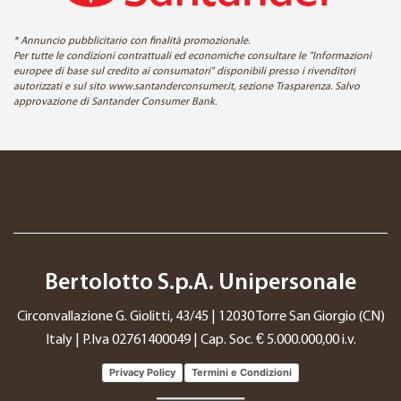
* Annuncio pubblicitario con finalità promozionale.
Per tutte le condizioni contrattuali ed economiche consultare le "Informazioni
europee di base sul credito ai consumatori" disponibili presso i rivenditori
autorizzati e sul sito www.santanderconsumer.it, sezione Trasparenza. Salvo
approvazione di Santander Consumer Bank.
Bertolotto S.p.A. Unipersonale
Circonvallazione G. Giolitti, 43/45 | 12030 Torre San Giorgio (CN)
Italy | P.Iva 02761400049 | Cap. Soc. € 5.000.000,00 i.v.
Privacy Policy
Termini e Condizioni