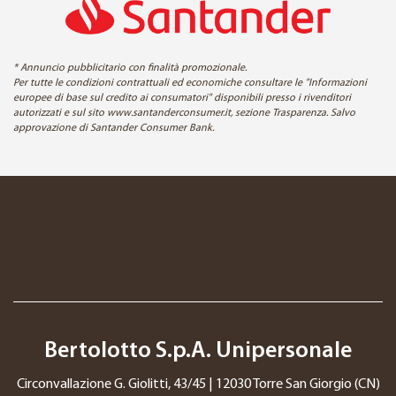
* Annuncio pubblicitario con finalità promozionale.
Per tutte le condizioni contrattuali ed economiche consultare le "Informazioni
europee di base sul credito ai consumatori" disponibili presso i rivenditori
autorizzati e sul sito www.santanderconsumer.it, sezione Trasparenza. Salvo
approvazione di Santander Consumer Bank.
Bertolotto S.p.A. Unipersonale
Circonvallazione G. Giolitti, 43/45 | 12030 Torre San Giorgio (CN)