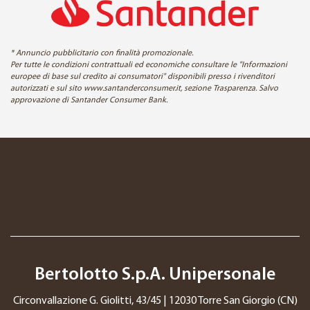
* Annuncio pubblicitario con finalità promozionale.
Per tutte le condizioni contrattuali ed economiche consultare le "Informazioni
europee di base sul credito ai consumatori" disponibili presso i rivenditori
autorizzati e sul sito www.santanderconsumer.it, sezione Trasparenza. Salvo
approvazione di Santander Consumer Bank.
Bertolotto S.p.A. Unipersonale
Circonvallazione G. Giolitti, 43/45 | 12030 Torre San Giorgio (CN)