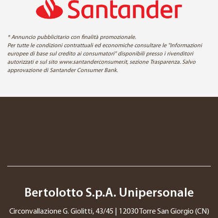
* Annuncio pubblicitario con finalità promozionale.
Per tutte le condizioni contrattuali ed economiche consultare le "Informazioni
europee di base sul credito ai consumatori" disponibili presso i rivenditori
autorizzati e sul sito www.santanderconsumer.it, sezione Trasparenza. Salvo
approvazione di Santander Consumer Bank.
Bertolotto S.p.A. Unipersonale
Circonvallazione G. Giolitti, 43/45 | 12030 Torre San Giorgio (CN)