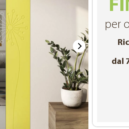
FI
per o
Ri
dal 