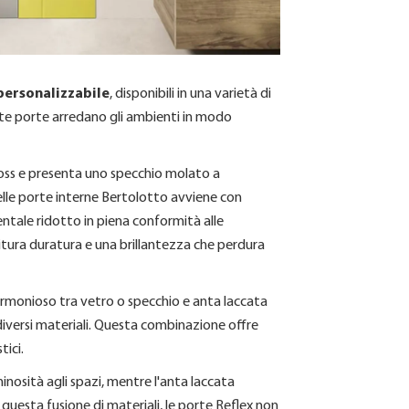
personalizzabile
, disponibili in una varietà di
ste porte arredano gli ambienti in modo
 gloss e presenta uno specchio molato a
delle porte interne Bertolotto avviene con
tale ridotto in piena conformità alle
tura duratura e una brillantezza che perdura
rmonioso tra vetro o specchio e anta laccata
 diversi materiali. Questa combinazione offre
ici.
inosità agli spazi, mentre l'anta laccata
 questa fusione di materiali, le porte Reflex non