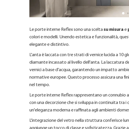
Le porte interne Reflex sono una scelta
su misura
e
colori e modelli. Unendo estetica e funzionalità, que
elegante e distintivo.
L'anta è laccata con tre strati di vernice lucida a 10
diamante incassato al livello dell'anta. La laccatura 
vernici a base d'acqua, garantendo un impatto ambien
normative europee. Questo processo assicura una fini
nel tempo.
Le porte interne Reflex rappresentano un connubio a
con una decorzione che si sviluppa in continuita tra i
un'eleganza moderna e raffinata agli ambienti domest
L'integrazione del vetro nella struttura conferisce lum
aggiunge un tocco di classe e sofisticatezza. Grazie a